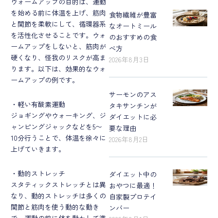
ウォームアップの目的は、運動
を始める前に体温を上げ、筋肉
食物繊維が豊富
と関節を柔軟にして、循環器系
なオートミール
を活性化させることです。ウォ
のおすすめの食
ームアップをしないと、筋肉が
べ方
硬くなり、怪我のリスクが高ま
2026年8月3日
ります。以下は、効果的なウォ
ームアップの例です。
サーモンのアス
・軽い有酸素運動
タキサンチンが
ジョギングやウォーキング、ジ
ダイエットに必
ャンピングジャックなどを5〜
要な理由
10分行うことで、体温を徐々に
2026年8月2日
上げていきます。
・動的ストレッチ
ダイエット中の
スタティックストレッチとは異
おやつに最適！
なり、動的ストレッチは多くの
自家製プロテイ
関節と筋肉を使う動的な動き
ンバー
で、運動の前に体を動かして準