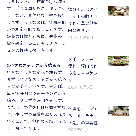
しましょう。「体重を◯kg減ら
す」「お腹周りをスッキリさせ
鉄分不足はダイ
る」など、具体的な目標を設定
エットの敵！ほ
します。大切なのは、実現可能
うれん草の効率
かつ測定可能であることです。
的な摂り方
短期の目標とともに、長期の目
2026年8月6日
標を設定することもモチベーシ
ョンの維持に役立ちます。
ダイエット中に
2.小さなステップから始める
便利！豚肉で作
いきなり大きな変化を求めず、
る冷しゃぶサラ
まずは小さなステップから始め
ダ
るのがポイントです。例えば、
2026年8月5日
毎日10分間のウォーキングから
始め、少しずつ時間を延ばす。
または、野菜を1日1品増やすな
体重をキープす
ど、少しずつ習慣を取り入れて
る「メンテナン
いくことで、無理なく続けられ
ス期」の重要性
る土台を作ります。
2026年8月4日