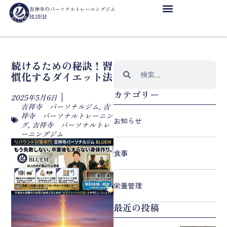
吉祥寺のパーソナルトレーニングジム
BLUEM
続けるための秘訣！習
慣化するダイエット法
カテゴリー
2025年5月6日
吉祥寺 パーソナルジム
,
吉
祥寺 パーソナルトレーニン
お知らせ
グ
,
吉祥寺 パーソナルトレ
ーニングジム
食事
栄養管理
最近の投稿