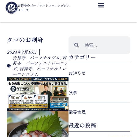
吉祥寺のパーソナルトレーニングジム
BLUEM
タコのお刺身
2024年7月16日
カテゴリー
吉祥寺 パーソナルジム
,
吉
祥寺 パーソナルトレーニン
グ
,
吉祥寺 パーソナルトレ
お知らせ
ーニングジム
食事
栄養管理
最近の投稿