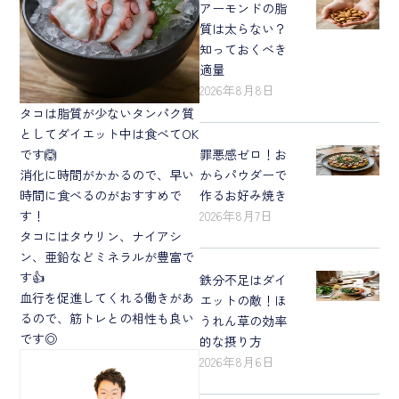
アーモンドの脂
質は太らない？
知っておくべき
適量
2026年8月8日
タコは脂質が少ないタンパク質
としてダイエット中は食べてOK
です🙆
罪悪感ゼロ！お
消化に時間がかかるので、早い
からパウダーで
時間に食べるのがおすすめで
作るお好み焼き
す！
2026年8月7日
タコにはタウリン、ナイアシ
ン、亜鉛などミネラルが豊富で
す👍
鉄分不足はダイ
血行を促進してくれる働きがあ
エットの敵！ほ
るので、筋トレとの相性も良い
うれん草の効率
です◎
的な摂り方
2026年8月6日