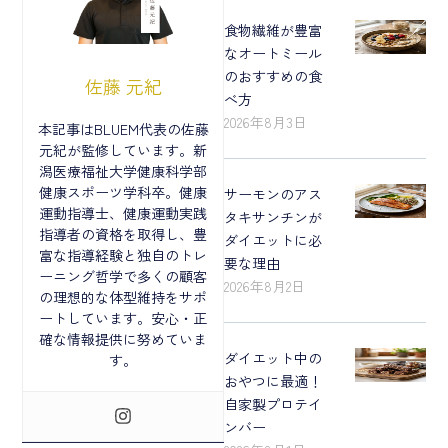
食物繊維が豊富
なオートミール
のおすすめの食
佐藤 元紀
べ方
2026年8月3日
本記事はBLUEM代表の佐藤
元紀が監修しています。新
潟医療福祉大学健康科学部
健康スポーツ学科卒。健康
サーモンのアス
運動指導士、健康運動実践
タキサンチンが
指導者の資格を取得し、豊
ダイエットに必
富な指導経験と独自のトレ
要な理由
ーニング哲学で多くの顧客
2026年8月2日
の理想的な体型維持をサポ
ートしています。安心・正
確な情報提供に努めていま
ダイエット中の
す。
おやつに最適！
自家製プロテイ
ンバー