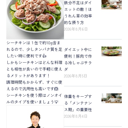
鉄分不足はダイ
エットの敵！ほ
うれん草の効率
的な摂り方
2026年8月6日
シーチキンは１缶で約10g含ま
れるので、少しタンパク質を足
ダイエット中に
したい時に便利です👍
便利！豚肉で作
しかもシーチキンはどんな料理
る冷しゃぶサラ
とも相性が良いので手軽に使え
ダ
るメリットがあります！
2026年8月5日
調理時間もかからず、すぐに使
えるので汎用性も高いです🙆
シーチキンを使う際はノンオイ
体重をキープす
ルのタイプを使いましょう💡
る「メンテナン
ス期」の重要性
2026年8月4日