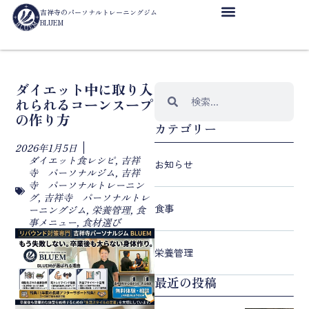
吉祥寺のパーソナルトレーニングジム
BLUEM
ダイエット中に取り入
れられるコーンスープ
の作り方
カテゴリー
2026年1月5日
ダイエット食レシピ
,
吉祥
お知らせ
寺 パーソナルジム
,
吉祥
寺 パーソナルトレーニン
グ
,
吉祥寺 パーソナルトレ
食事
ーニングジム
,
栄養管理
,
食
事メニュー
,
食材選び
栄養管理
最近の投稿