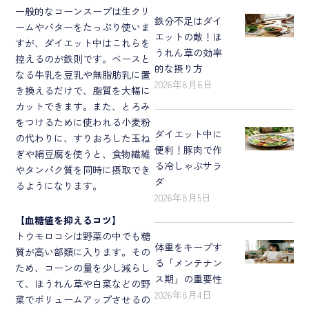
一般的なコーンスープは生クリ
鉄分不足はダイ
ームやバターをたっぷり使いま
エットの敵！ほ
すが、ダイエット中はこれらを
うれん草の効率
控えるのが鉄則です。ベースと
的な摂り方
なる牛乳を豆乳や無脂肪乳に置
2026年8月6日
き換えるだけで、脂質を大幅に
カットできます。また、とろみ
をつけるために使われる小麦粉
ダイエット中に
の代わりに、すりおろした玉ね
便利！豚肉で作
ぎや絹豆腐を使うと、食物繊維
る冷しゃぶサラ
やタンパク質を同時に摂取でき
ダ
るようになります。
2026年8月5日
【
血糖値を抑えるコツ
】
トウモロコシは野菜の中でも糖
体重をキープす
質が高い部類に入ります。その
る「メンテナン
ため、コーンの量を少し減らし
ス期」の重要性
て、ほうれん草や白菜などの野
2026年8月4日
菜でボリュームアップさせるの