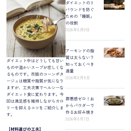
ダイエットのリ
バウンドを防ぐ
ための「睡眠」
の役割
2026年8月9日
アーモンドの脂
質は太らない？
ダイエット中はどうしても甘い
知っておくべき
ものや温かいスープが恋しくな
適量
るものです。市販のコーンポタ
2026年8月8日
ージュは糖質や脂質が気になり
ますが、工夫次第でヘルシーな
ダイエット食に変わります。今
罪悪感ゼロ！お
回は満足感を維持しながらカロ
からパウダーで
リーを抑えるコツをご紹介しま
作るお好み焼き
す。
2026年8月7日
【
材料選びの工夫
】