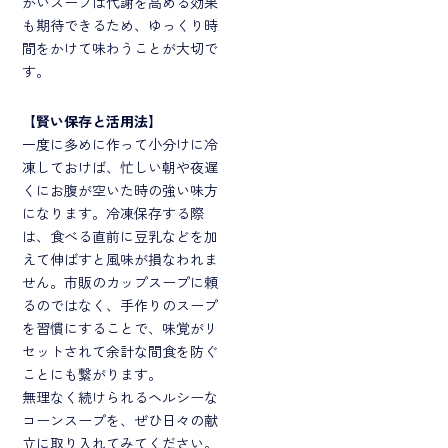
かいスープは代謝を高める効果
も期待できるため、ゆっくり時
間をかけて味わうことが大切で
す。
【
賢い保存と活用法
】
一度に多めに作って小分けに冷
凍しておけば、忙しい朝や夜遅
くにお腹が空いた時の強い味方
になります。冷凍保存する際
は、食べる直前に豆乳などを加
えて伸ばすと風味が損なわれま
せん。市販のカップスープに頼
るのではなく、手作りのスープ
を習慣にすることで、味覚がリ
セットされて余計な間食を防ぐ
ことにも繋がります。
無理なく続けられるヘルシーな
コーンスープを、ぜひ日々の献
立に取り入れてみてください。