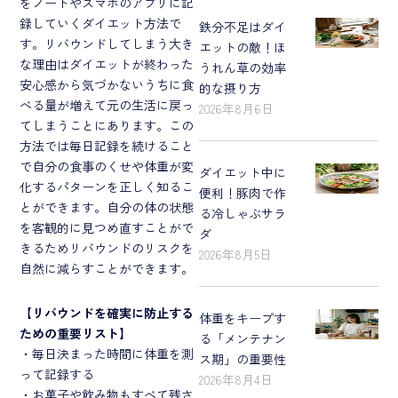
をノートやスマホのアプリに記
録していくダイエット方法で
鉄分不足はダイ
す。リバウンドしてしまう大き
エットの敵！ほ
な理由はダイエットが終わった
うれん草の効率
安心感から気づかないうちに食
的な摂り方
べる量が増えて元の生活に戻っ
2026年8月6日
てしまうことにあります。この
方法では毎日記録を続けること
で自分の食事のくせや体重が変
ダイエット中に
化するパターンを正しく知るこ
便利！豚肉で作
とができます。自分の体の状態
る冷しゃぶサラ
を客観的に見つめ直すことがで
ダ
きるためリバウンドのリスクを
2026年8月5日
自然に減らすことができます。
【
リバウンドを確実に防止する
体重をキープす
ための重要リスト
】
る「メンテナン
・毎日決まった時間に体重を測
ス期」の重要性
って記録する
2026年8月4日
・お菓子や飲み物もすべて残さ