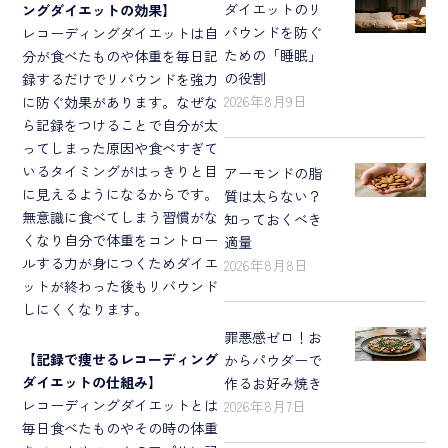
ダイエットのリ
ングダイエットの効果
】
バウンドを防ぐ
レコーディングダイエットは自
ための「睡眠」
分が食べたものや体重を毎日記
の役割
録するだけでリバウンドを強力
2026年8月9日
に防ぐ効果があります。なぜな
ら記録をつけることで自分が太
ってしまった原因や食べすぎて
いるタイミングがはっきりと目
アーモンドの脂
に見えるようになるからです。
質は太らない？
無意識に食べてしまう習慣がな
知っておくべき
くなり自分で体重をコントロー
適量
ルする力が身につくためダイエ
2026年8月8日
ットが終わった後もリバウンド
しにくくなります。
罪悪感ゼロ！お
【
記録で痩せるレコーディング
からパウダーで
ダイエットの仕組み
】
作るお好み焼き
レコーディングダイエットとは
2026年8月7日
毎日食べたものやその時の体重