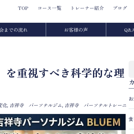
TOP
コース一覧
トレーナー紹介
ブログ
会までの流れ
お客様の声
Q&
」を重視すべき科学的な理
お
変化
,
吉祥寺 パーソナルジム
,
吉祥寺 パーソナルトレーニ
食