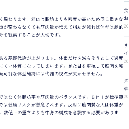
食
お
く異なります。筋肉は脂肪よりも密度が高いため同じ重さな
2
重が変わらなくても筋肉量が増えて脂肪が減れば体型は劇的
分を観察することが大切です。
サ
イ
ある基礎代謝が上がります。体重だけを減らそうとして過度
2
にくい体質になってしまいます。見た目を重視して筋肉を維
続可能な体型維持には代謝の視点が欠かせません。
ダ
家
2
ではなく体脂肪率や筋肉量のバランスです。ＢＭＩが標準範
では健康リスクが懸念されます。反対に筋肉質な人は体重が
。数値上の重さよりも中身の構成を意識する必要がありま