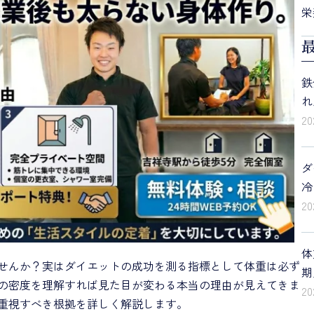
栄
鉄
れ
2
ダ
冷
2
体
せんか？実はダイエットの成功を測る指標として体重は必ず
期
の密度を理解すれば見た目が変わる本当の理由が見えてきま
2
重視すべき根拠を詳しく解説します。