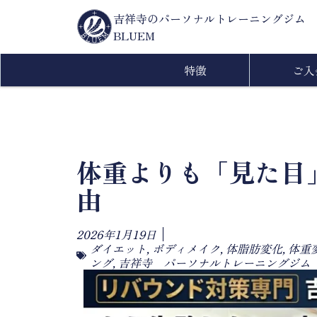
吉祥寺のパーソナルトレーニングジム
BLUEM
特徴
ご入
体重よりも「見た目
由
2026年1月19日
ダイエット
,
ボディメイク
,
体脂肪変化
,
体重
ング
,
吉祥寺 パーソナルトレーニングジム