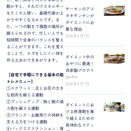
動かすと、それだけエネルギー
サーモンのアス
をたくさん使い、基礎代謝が上
タキサンチンが
がりやすくなるからです。ま
ダイエットに必
た、一つの動きで複数の場所が
要な理由
鍛えられるので、忙しい人でも
2026年8月2日
短時間で全身のバランスを整え
ることができます。これを覚え
ることで、ケガをしにくい体を
ダイエット中の
作る土台ができあがります。
おやつに最適！
自家製プロテイ
【自宅で手軽にできる基本の筋
ンバー
トレメニュー】
2026年8月1日
①スクワット：足とお尻の大き
な筋肉を鍛える運動
②プッシュアップ：胸と腕の後
ダイエットにお
ろ側を鍛える運動
ける停滞期を乗
③プランク：お腹周りの体幹を
り越えるための
支える力をつける運動
具体的なステッ
④バックエクステンション：背