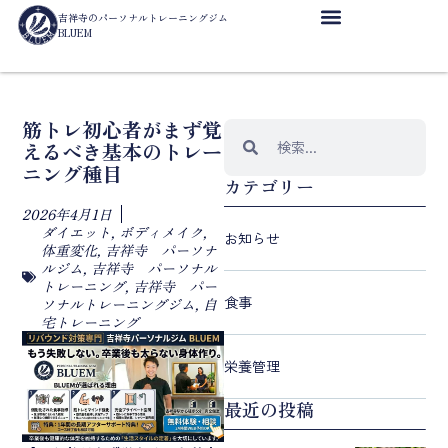
吉祥寺のパーソナルトレーニングジム
BLUEM
筋トレ初心者がまず覚
えるべき基本のトレー
ニング種目
カテゴリー
2026年4月1日
ダイエット
,
ボディメイク
,
お知らせ
体重変化
,
吉祥寺 パーソナ
ルジム
,
吉祥寺 パーソナル
トレーニング
,
吉祥寺 パー
食事
ソナルトレーニングジム
,
自
宅トレーニング
栄養管理
最近の投稿