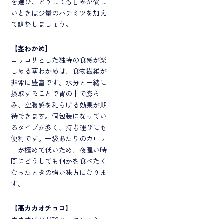
を選び、どうしても甘みが欲し
いときは少量のハチミツを加え
て調整しましょう。
【
茎わかめ
】
コリコリとした独特の食感が楽
しめる茎わかめは、食物繊維が
非常に豊富です。水分と一緒に
摂取することで胃の中で膨ら
み、空腹感を和らげる効果が期
待できます。個包装になってい
るタイプが多く、持ち運びにも
便利です。一袋あたりのカロリ
ーが極めて低いため、夜遅い時
間にどうしても何かを食べたく
なったときの強い味方になりま
す。
【
高カカオチョコ
】
カカオ成分が70パーセント以上