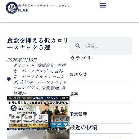
吉祥寺のパーソナルトレーニングジム
BLUEM
食欲を抑える低カロリ
ースナック５選
カテゴリー
2026年1月16日
ダイエット
,
体重変化
,
吉祥
寺 パーソナルジム
,
吉祥
お知らせ
寺 パーソナルトレーニン
グ
,
吉祥寺 パーソナルトレ
ーニングジム
,
栄養管理
,
食
材選び
食事
栄養管理
最近の投稿