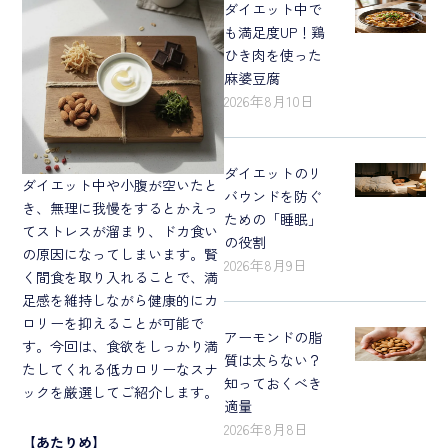
ダイエット中で
も満足度UP！鶏
ひき肉を使った
麻婆豆腐
2026年8月10日
ダイエットのリ
ダイエット中や小腹が空いたと
バウンドを防ぐ
き、無理に我慢をするとかえっ
ための「睡眠」
てストレスが溜まり、ドカ食い
の役割
の原因になってしまいます。賢
2026年8月9日
く間食を取り入れることで、満
足感を維持しながら健康的にカ
ロリーを抑えることが可能で
アーモンドの脂
す。今回は、食欲をしっかり満
質は太らない？
たしてくれる低カロリーなスナ
知っておくべき
ックを厳選してご紹介します。
適量
2026年8月8日
【
あたりめ
】