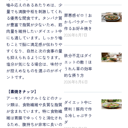
噛み応えのあるあたりめは、少
量でも満腹中枢を刺激してくれ
罪悪感ゼロ！お
る優秀な間食です。タンパク質
からパウダーで
が豊富で脂質が少ないため、筋
作るお好み焼き
肉量を維持したいダイエット中
2026年8月7日
にも適しています。しっかり噛
むことで脳に満足感が伝わりや
すくなり、自然と次の食事の量
鉄分不足はダイ
も抑えられるようになります。
エットの敵！ほ
塩分が気になる場合は、味付け
うれん草の効率
が控えめなものを選ぶのがポイ
的な摂り方
ントです。
2026年8月6日
【
素焼きナッツ
】
アーモンドやクルミなどのナッ
ダイエット中に
ツ類は、食物繊維や良質な脂質
便利！豚肉で作
が含まれています。特に食物繊
る冷しゃぶサラ
維は胃腸でゆっくりと消化され
ダ
るため、腹持ちが非常に良いの