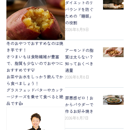
ダイエットのリ
バウンドを防ぐ
ための「睡眠」
の役割
2026年8月9日
冬のおやつでおすすめなのは焼
き芋です！
アーモンドの脂
さつまいもは食物繊維が豊富
質は太らない？
で、脂質も少ないのでおやつに
知っておくべき
おすすめです💡
適量
お茶やお水をしっかり飲んでか
2026年8月8日
ら食べましょう！
グラスフェッドバターやカッテ
ージチーズを乗せて食べると絶
罪悪感ゼロ！お
品です👍
からパウダーで
作るお好み焼き
2026年8月7日