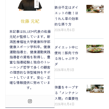
鉄分不足はダイ
エットの敵！ほ
うれん草の効率
佐藤 元紀
的な摂り方
2026年8月6日
本記事はBLUEM代表の佐藤
元紀が監修しています。新
潟医療福祉大学健康科学部
健康スポーツ学科卒。健康
ダイエット中に
運動指導士、健康運動実践
便利！豚肉で作
指導者の資格を取得し、豊
る冷しゃぶサラ
富な指導経験と独自のトレ
ダ
ーニング哲学で多くの顧客
2026年8月5日
の理想的な体型維持をサポ
ートしています。安心・正
確な情報提供に努めていま
体重をキープす
す。
る「メンテナン
ス期」の重要性
2026年8月4日