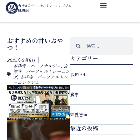
吉祥寺のパーソナルトレーニングジム
BLUEM
おすすめの甘いおや
つ！
カテゴリー
2025年2月8日
吉祥寺 パーソナルジム
,
吉
祥寺 パーソナルトレーニン
お知らせ
グ
,
吉祥寺 パーソナルトレ
ーニングジム
食事
栄養管理
最近の投稿