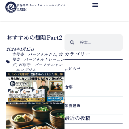
吉祥寺のパーソナルトレーニングジム
BLUEM
おすすめの麺類part2
2024年1月15日
カテゴリー
吉祥寺 パーソナルジム
,
吉
祥寺 パーソナルトレーニン
グ
,
吉祥寺 パーソナルトレ
お知らせ
ーニングジム
食事
栄養管理
最近の投稿