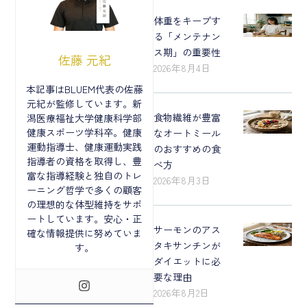
体重をキープす
る「メンテナン
ス期」の重要性
佐藤 元紀
2026年8月4日
本記事はBLUEM代表の佐藤
元紀が監修しています。新
食物繊維が豊富
潟医療福祉大学健康科学部
健康スポーツ学科卒。健康
なオートミール
運動指導士、健康運動実践
のおすすめの食
指導者の資格を取得し、豊
べ方
富な指導経験と独自のトレ
2026年8月3日
ーニング哲学で多くの顧客
の理想的な体型維持をサポ
ートしています。安心・正
サーモンのアス
確な情報提供に努めていま
タキサンチンが
す。
ダイエットに必
要な理由
2026年8月2日