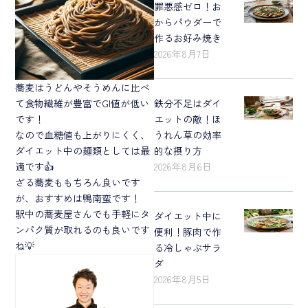
罪悪感ゼロ！お
からパウダーで
作るお好み焼き
2026年8月7日
蕎麦はうどんやそうめんに比べ
て食物繊維が豊富でGI値が低い
鉄分不足はダイ
です！
エットの敵！ほ
なので血糖値も上がりにくく、
うれん草の効率
ダイエット中の麺類としては最
的な摂り方
適です👍
2026年8月6日
ざる蕎麦ももちろん良いです
が、おすすめは鴨南蛮です！
駅中の蕎麦屋さんでも手軽にタ
ダイエット中に
ンパク質が取れるのも良いです
便利！豚肉で作
ね💡
る冷しゃぶサラ
ダ
2026年8月5日