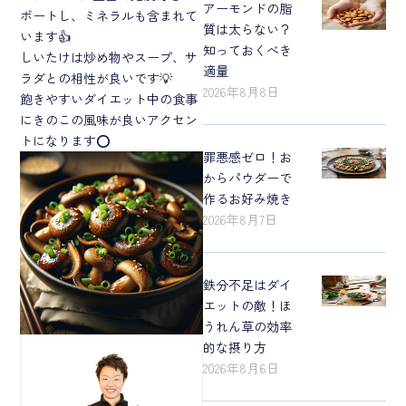
アーモンドの脂
ポートし、ミネラルも含まれて
質は太らない？
います👍
知っておくべき
しいたけは炒め物やスープ、サ
適量
ラダとの相性が良いです💡
2026年8月8日
飽きやすいダイエット中の食事
にきのこの風味が良いアクセン
トになります⭕️
罪悪感ゼロ！お
からパウダーで
作るお好み焼き
2026年8月7日
鉄分不足はダイ
エットの敵！ほ
うれん草の効率
的な摂り方
2026年8月6日