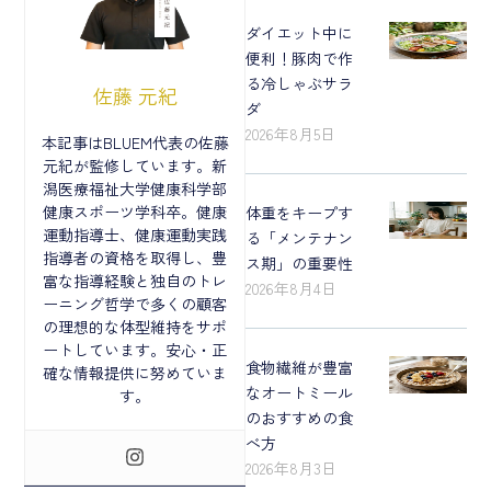
ダイエット中に
便利！豚肉で作
る冷しゃぶサラ
佐藤 元紀
ダ
2026年8月5日
本記事はBLUEM代表の佐藤
元紀が監修しています。新
潟医療福祉大学健康科学部
健康スポーツ学科卒。健康
体重をキープす
運動指導士、健康運動実践
る「メンテナン
指導者の資格を取得し、豊
ス期」の重要性
富な指導経験と独自のトレ
2026年8月4日
ーニング哲学で多くの顧客
の理想的な体型維持をサポ
ートしています。安心・正
食物繊維が豊富
確な情報提供に努めていま
なオートミール
す。
のおすすめの食
べ方
2026年8月3日