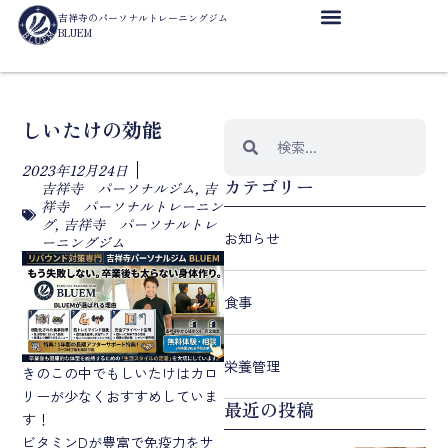
吉祥寺のパーソナルトレーニングジム
BLUEM
しいたけの効能
2023年12月24日
カテゴリー
吉祥寺 パーソナルジム
,
吉
祥寺 パーソナルトレーニン
グ
,
吉祥寺 パーソナルトレ
お知らせ
ーニングジム
食事
栄養管理
きのこの中でもしいたけはカロ
リーが少なくおすすめしていま
最近の投稿
す！
ビタミンDが豊富で免疫力をサ