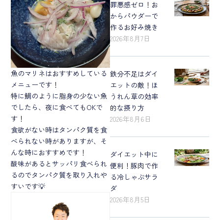
罪悪感ゼロ！お
からパウダーで
作るお好み焼き
2026年8月7日
魚のマリネはおすすめしている
鉄分不足はダイ
メニューです！
エットの敵！ほ
特に鯛のように脂身の少ない魚
うれん草の効率
でしたら、夜に食べてもOKで
的な摂り方
す！
2026年8月6日
食欲がない時はタンパク質を食
べられない時がありますが、そ
んな時におすすめです！
ダイエット中に
酸味があるとサッパリ食べられ
便利！豚肉で作
るのでタンパク質を取り入れや
る冷しゃぶサラ
すいです💡
ダ
2026年8月5日