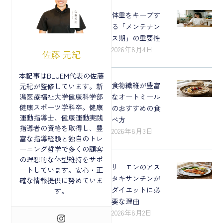
体重をキープす
る「メンテナン
ス期」の重要性
2026年8月4日
佐藤 元紀
本記事はBLUEM代表の佐藤
食物繊維が豊富
元紀が監修しています。新
なオートミール
潟医療福祉大学健康科学部
健康スポーツ学科卒。健康
のおすすめの食
運動指導士、健康運動実践
べ方
指導者の資格を取得し、豊
2026年8月3日
富な指導経験と独自のトレ
ーニング哲学で多くの顧客
の理想的な体型維持をサポ
サーモンのアス
ートしています。安心・正
タキサンチンが
確な情報提供に努めていま
ダイエットに必
す。
要な理由
2026年8月2日